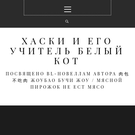
Перейти
Основное
к
меню
содержимому
ХАСКИ И ЕГО
УЧИТЕЛЬ БЕЛЫЙ
КОТ
ПОСВЯЩЕНО BL-НОВЕЛЛАМ АВТОРА 肉包
不吃肉 ЖОУБАО БУЧИ ЖОУ / МЯСНОЙ
ПИРОЖОК НЕ ЕСТ МЯСО