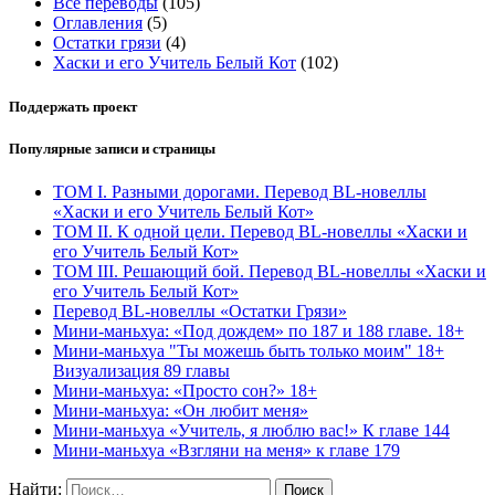
Все переводы
(105)
Оглавления
(5)
Остатки грязи
(4)
Хаски и его Учитель Белый Кот
(102)
Поддержать проект
Популярные записи и страницы
ТОМ I. Разными дорогами. Перевод BL-новеллы
«Хаски и его Учитель Белый Кот»
ТОМ II. К одной цели. Перевод BL-новеллы «Хаски и
его Учитель Белый Кот»
ТОМ III. Решающий бой. Перевод BL-новеллы «Хаски и
его Учитель Белый Кот»
Перевод BL-новеллы «Остатки Грязи»
Мини-маньхуа: «Под дождем» по 187 и 188 главе. 18+
Мини-маньхуа "Ты можешь быть только моим" 18+
Визуализация 89 главы
Мини-маньхуа: «Просто сон?» 18+
Мини-маньхуа: «Он любит меня»
Мини-маньхуа «Учитель, я люблю вас!» К главе 144
Мини-маньхуа «Взгляни на меня» к главе 179
Найти: