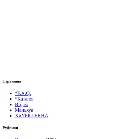
Страницы
*F.A.Q.
*Каталог
Видео
Маньхуа
ХиУБК | ERHA
Рубрики