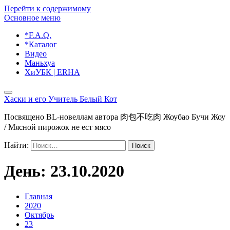
Перейти к содержимому
Основное меню
*F.A.Q.
*Каталог
Видео
Маньхуа
ХиУБК | ERHA
Хаски и его Учитель Белый Кот
Посвящено BL-новеллам автора 肉包不吃肉 Жоубао Бучи Жоу
/ Мясной пирожок не ест мясо
Найти:
День:
23.10.2020
Главная
2020
Октябрь
23